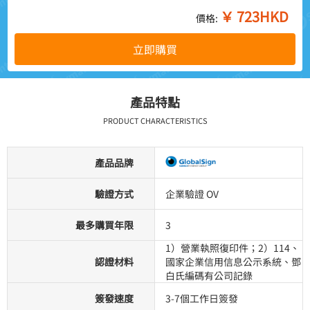
￥
723
HKD
價格:
立即購買
產品特點
PRODUCT CHARACTERISTICS
產品品牌
驗證方式
企業驗證 OV
最多購買年限
3
1）營業執照復印件；2）114、
認證材料
國家企業信用信息公示系統、鄧
白氏編碼有公司記錄
簽發速度
3-7個工作日簽發