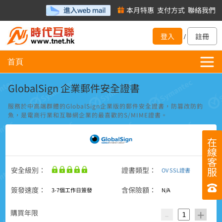
本月特惠
支付方式
聯絡我們
登入
註冊
/
首頁
GlobalSign 企業郵件安全證書
服務於中高端群體的GlobalSign企業版的郵件安全證書，防篡改防釣
魚，是電商行業和互聯網企業的最喜歡的S/MIME證書。
在
線
客
服
安全級別：
證書類型：
OV SSL證書
簽發速度：
含保險額：
3-7個工作日簽發
N/A
-
+
購買年限