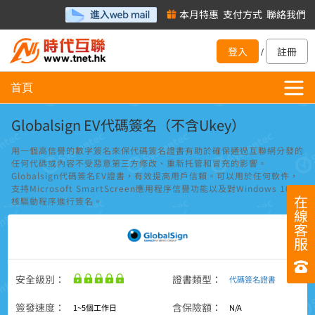
本月特惠
支付方式
聯絡我們
登入
註冊
/
首頁
Globalsign EV代碼簽名（不含Ukey）
用一個高信譽的數字簽名來保代碼簽名證書有助於確保通過互聯網分發的
任何代碼或內容不受惡意第三方修改、重新托管和冒充的影響。
Globalsign代碼簽名EV證書，有效提高用戶信賴。可以用於任何軟件，
支持Microsoft SmartScreen應用程序信譽功能以及對Windows 10內
在
核驅動程序進行簽名。
線
客
服
安全級別：
證書類型：
代碼簽名證書
簽發速度：
含保險額：
1~5個工作日
N/A