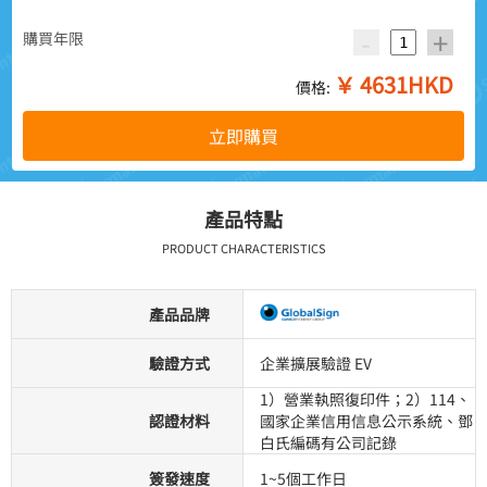
-
+
購買年限
￥
4631
HKD
價格:
立即購買
產品特點
PRODUCT CHARACTERISTICS
產品品牌
驗證方式
企業擴展驗證 EV
1）營業執照復印件；2）114、
認證材料
國家企業信用信息公示系統、鄧
白氏編碼有公司記錄
簽發速度
1~5個工作日