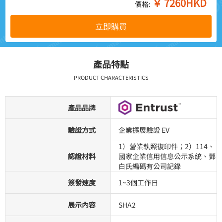
￥
7260
HKD
價格:
立即購買
產品特點
PRODUCT CHARACTERISTICS
產品品牌
驗證方式
企業擴展驗證 EV
1）營業執照復印件；2）114、
認證材料
國家企業信用信息公示系統、鄧
白氏編碼有公司記錄
簽發速度
1~3個工作日
展示內容
SHA2