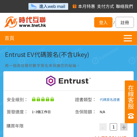
本月特惠
支付方式
聯絡我們
登入
註冊
/
首頁
Entrust EV代碼簽名(不含Ukey)
用一個高信譽的數字簽名來保護您的秘鑰。
在
線
客
安全級別：
證書類型：
代碼簽名證書
服
簽發速度：
含保險額：
1~3個工作日
N/A
-
+
購買年限