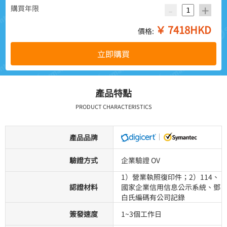
-
+
購買年限
￥
7418
HKD
價格:
立即購買
產品特點
PRODUCT CHARACTERISTICS
產品品牌
驗證方式
企業驗證 OV
1）營業執照復印件；2）114、
認證材料
國家企業信用信息公示系統、鄧
白氏編碼有公司記錄
簽發速度
1~3個工作日