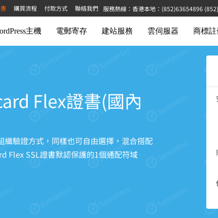
特惠
購買流程
付款方式
聯絡我們
服務熱線：香港本地：(852)63654896 (852)68
ordPress主機
電郵寄存
建站服務
雲伺服器
商標註
ldcard Flex證書(國內
(國內版)也采用組織驗證方式，同樣也可自由選擇，混合搭配
d Flex SSL證書默認保護的1個通配符域