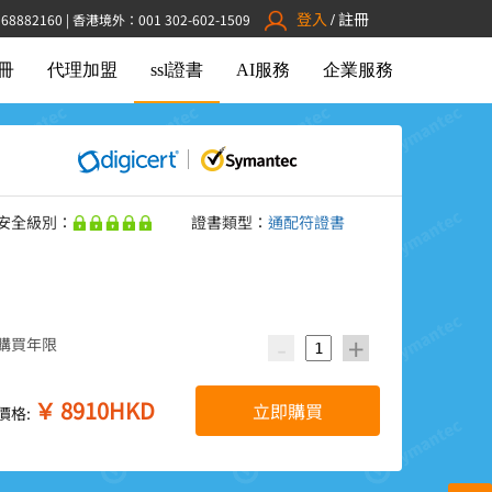
登入
註冊
882160 | 香港境外：001 302-602-1509
/
冊
代理加盟
ssl證書
AI服務
企業服務
安全級別：
證書類型：
通配符證書
-
+
購買年限
￥
8910
HKD
立即購買
價格: