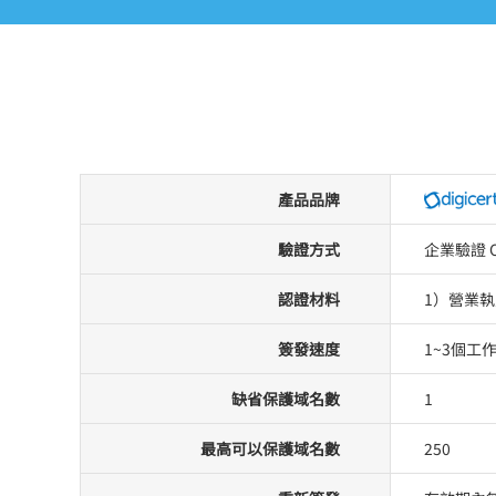
產品品牌
驗證方式
企業驗證 
認證材料
1）營業
簽發速度
1~3個工
缺省保護域名數
1
最高可以保護域名數
250