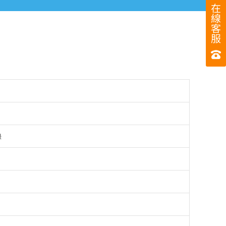
在
線
客
服
錄