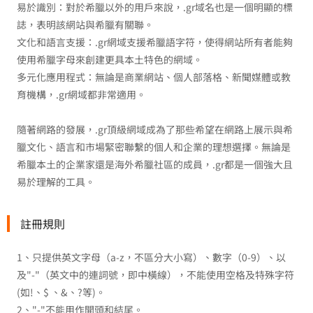
易於識別：對於希臘以外的用戶來說，.gr域名也是一個明顯的標
誌，表明該網站與希臘有關聯。
文化和語言支援：.gr網域支援希臘語字符，使得網站所有者能夠
使用希臘字母來創建更具本土特色的網域。
多元化應用程式：無論是商業網站、個人部落格、新聞媒體或教
育機構，.gr網域都非常適用。
隨著網路的發展，.gr頂級網域成為了那些希望在網路上展示與希
臘文化、語言和市場緊密聯繫的個人和企業的理想選擇。無論是
希臘本土的企業家還是海外希臘社區的成員，.gr都是一個強大且
易於理解的工具。
註冊規則
1、只提供英文字母（a-z，不區分大小寫）、數字（0-9）、以
及"-"（英文中的連詞號，即中橫線），不能使用空格及特殊字符
(如!、$ 、&、?等)。
2、"-"不能用作開頭和結尾。