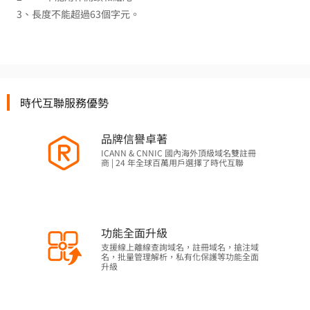
3、長度不能超過63個字元。
時代互聯服務優勢
品牌信譽卓著
ICANN & CNNIC 國內海外頂級域名雙註冊
商 | 24 年全球百萬用戶選擇了時代互聯
功能全面升級
支援線上離線查詢域名，註冊域名，搶注域
名，批量管理解析，私有化保護等功能全面
升級