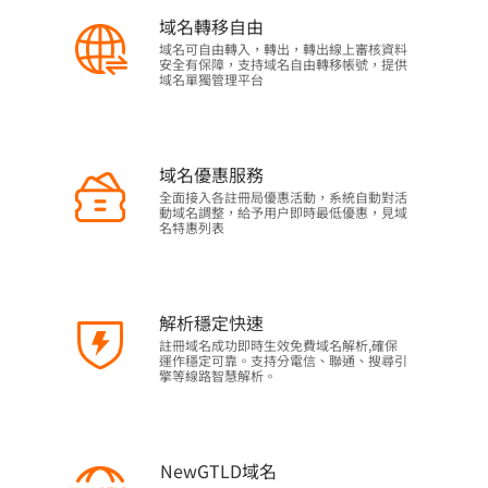
域名轉移自由
域名可自由轉入，轉出，轉出線上審核資料
安全有保障，支持域名自由轉移帳號，提供
域名單獨管理平台
域名優惠服務
全面接入各註冊局優惠活動，系統自動對活
動域名調整，給予用户即時最低優惠，見域
名特惠列表
解析穩定快速
註冊域名成功即時生效免費域名解析,確保
運作穩定可靠。支持分電信、聯通、搜尋引
擎等線路智慧解析。
NewGTLD域名