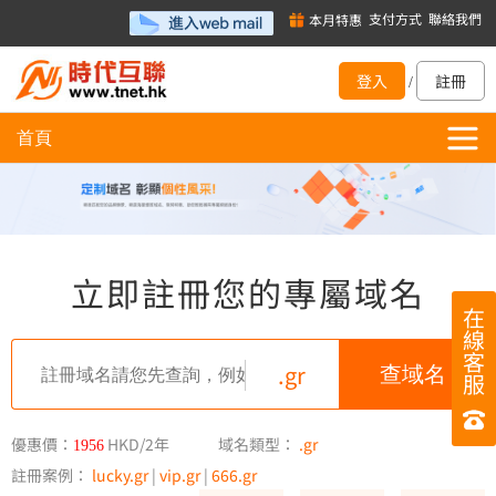
支付方式
聯絡我們
本月特惠
登入
註冊
/
首頁
立即註冊您的專屬域名
在
線
客
.gr
服
優惠價：
HKD/2年
域名類型：
.gr
1956
註冊案例：
lucky.gr
|
vip.gr
|
666.gr