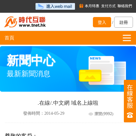
本月特惠
支付方式
聯絡我們
登入
註冊
/
首頁
新聞中心
最新新聞消息
在
線
客
.在線/.中文網 域名上線啦
服
9992
發佈時間：2014-05-29
瀏覽(
)