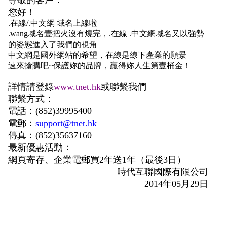
尊敬的客戶：
您好！
.在線/.中文網 域名上線啦
.wang域名壹把火沒有燒完，.在線 .中文網域名又以強勢
的姿態進入了我們的視角
中文網是國外網站的希望，在線是線下產業的願景
速來搶購吧~保護妳的品牌，贏得妳人生第壹桶金！
詳情請登錄
www.tnet.hk
或聯繫我們
聯繫方式：
電話：(852)39995400
電郵：
support@tnet.hk
傳真：(852)35637160
最新優惠活動：
網頁寄存、企業電郵買2年送1年（最後3日）
時代互聯國際有限公司
2014年05月29日