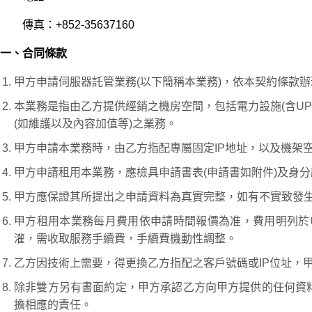
傳真：+852-35637160
一、合同條款
甲方申請伺服器託管業務(以下簡稱本業務)，依本契約條款辦
本業務是指由乙方提供經銷之機房空間，包括電力設施(含U
(如維護以及內容加值等)之業務。
甲方申請本業務時，由乙方指配專屬固定IP地址，以及機架
甲方申請租用本業務，應檢具申請書表(申請書如附件)及身
甲方應保證其所提出之申請資料為真實完整，如有不實致發
甲方租用本業務每月費用依申請時間報價為准，費用明列於
灌，需收取服務手續費，手續費機動性調整。
乙方因技術上需要，得更換乙方指配之客戶號碼或IP位址，
除非雙方另有書面約定，甲方承認乙方向甲方提供的任何資
擔相應的責任。