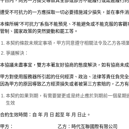
十日內，向另一方提交導致其全部或部分不能履行或延遲履行的
遭受不可抗力的一方應採取一切必要措施減少損失，並在事件消
本條所稱“不可抗力”系指不能預見、不能避免或不能克服的客
管制、國家政策的突然變動和罷工等。
本契約條款未規定事項，甲方同意遵守相關法令及乙方各項
爭議解決：
本協議未盡事宜，雙方本著友好協商的態度解決，如有協商未成
甲方對使用服務器所引起的任何經濟、政治、法律等責任負完全
因為甲方的原因導致乙方經濟損失或者被第三方索賠的，乙方有
本契約如果到期，有需要變更或是終止應於到期前一個星期
生效
合約生效時間：自 年 月 日 起至 年 月 日止。
甲方： 乙方：時代互聯國際有限公司