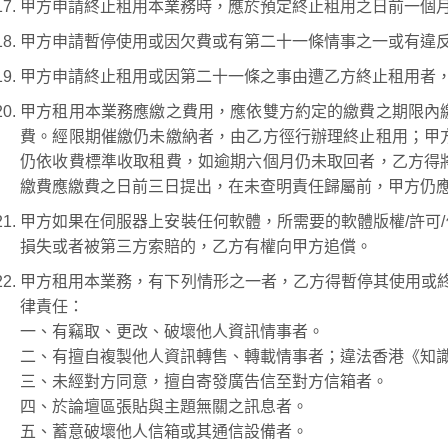
甲方申請終止租用本業務時，應於預定終止租用之日前一個
甲方申請暫停使用或因欠費或有第二十一條情事之一或有違
甲方申請終止租用或因第二十一條之事由遭乙方終止租用者
甲方租用本業務應繳之費用，應依雙方約定的繳費之期限內
費。經限期催繳仍未繳納者，由乙方徑行辦理終止租用；甲
仍依收費標準收取租費，如逾期六個月仍未取回者，乙方得
繳費應繳費之日前三日提出，在未查明責任歸屬前，甲方仍
甲方如果在伺服器上安裝任何軟體，所需要的軟體版權/許可
損失或者被第三方索賠的，乙方有權向甲方追償。
甲方租用本業務，有下列情形之一者，乙方得暫停其使用或終
律責任：
一、有竊取、更改、破壞他人資訊情事者。
二、有擅自複製他人資訊轉售、轉載情事者；違法香港《知
三、未經對方同意，擅自寄發廣告信至對方信箱者。
四、於論壇區張貼與主題無關之訊息者。
五、蓄意破壞他人信箱或其通信設備者。