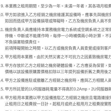
本業務之租用期間，至少為一年。未滿一年者，其各項月租
甲方如欲進入乙方經銷之機房維護其設備時，應事先與機房
如因而造成甲方設備損壞或障礙時，乙方及機房負責人員不
機房負責人員應維持本業務機房電力系統或空調系統之正常
停機、中斷或不能運作時，每停一小時補償兩小時計算，不
不負損害賠償責任。
前項障礙開始之時間，以乙方或機房負責人員查覺或接到客
甲方租用本業務，由於天然災害之不可抗力之因素致機房電
甲方存放於乙方之經銷之機房硬體設備，乙方應妥為保管，如
價格以該設備原購置價格扣除以三年提列設備折舊之費用後
甲方之設備進駐或撤離乙方經銷之機房時，應與乙方相關人
甲方所託管的1U伺服器耗電量不得高於0.2Amp，2U伺服器
甲方租用本業務以甲方設備進駐乙方經銷之機房且電路連接
止租用日之租費按一日計。起租月或終止租用月之租費按實