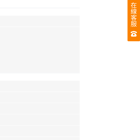
在
線
客
服