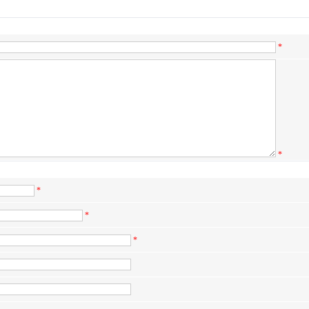
*
*
*
*
*