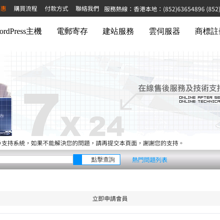
特惠
購買流程
付款方式
聯絡我們
服務熱線：香港本地：(852)63654896 (852)68
ordPress主機
電郵寄存
建站服務
雲伺服器
商標註
戶支持系統，如果不能解決您的問題，請再提交本頁面，謝謝您的支持。
熱門問題列表
立即申請會員